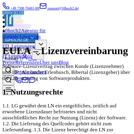
+49 7308 70461-00
|
support@10hoch2.de
|
10HOCH2.DE
◆
HOSTING
◆
EAZYFIND
◆
BETTERASSIST
10hoch2
Agentur für
◆
MEIN PORTAL
digitale Lösungen
10HOCH2.DE
JTL Leistungen
EULA – Lizenzvereinbarung
Kontakt & Hilfe
IT Leistungen
Kontakt
|
Login
Preise
Referenzen
Über uns
Blog
Software-Lizenzvertrag zwischen Kunde (Lizenznehmer)
Termin buchen
und 10² | Alexander Erlenbusch, Bibertal (Lizenzgeber) über
die Lizenzierung von Softwareprodukten.
1. Nutzungsrechte
1.1. LG gewährt dem LN ein entgeltliches, zeitlich auf
erworbene Lizenzdauer befristetes und nicht
ausschließliches Recht zur Nutzung (Lizenz) der Software.
1.2. Die Lieferung des Quellcodes gehört nicht zum
Lieferumfang. 1.3. Die Lizenz berechtigt den LN zur