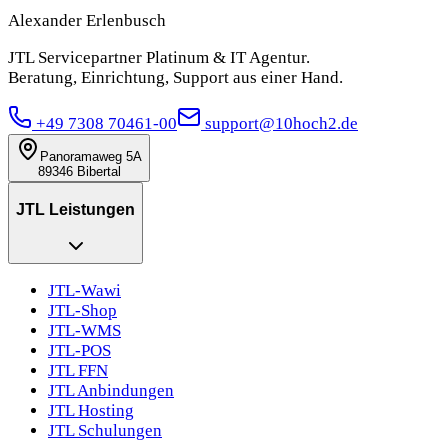
Alexander Erlenbusch
JTL Servicepartner Platinum & IT Agentur.
Beratung, Einrichtung, Support aus einer Hand.
+49 7308 70461-00
support@10hoch2.de
Panoramaweg 5A
89346 Bibertal
JTL Leistungen
JTL-Wawi
JTL-Shop
JTL-WMS
JTL-POS
JTL FFN
JTL Anbindungen
JTL Hosting
JTL Schulungen