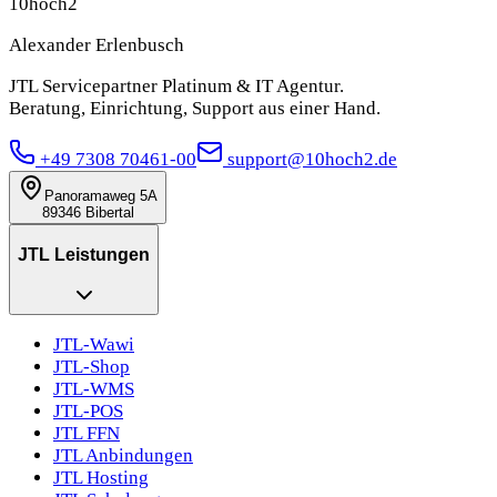
10hoch2
Alexander Erlenbusch
JTL Servicepartner Platinum & IT Agentur.
Beratung, Einrichtung, Support aus einer Hand.
+49 7308 70461-00
support@10hoch2.de
Panoramaweg 5A
89346 Bibertal
JTL Leistungen
JTL-Wawi
JTL-Shop
JTL-WMS
JTL-POS
JTL FFN
JTL Anbindungen
JTL Hosting